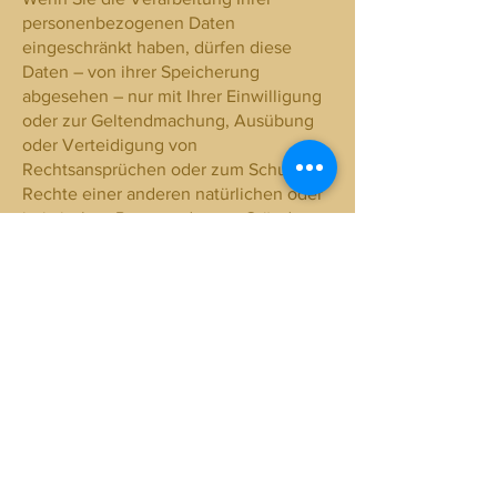
personenbezogenen Daten
eingeschränkt haben, dürfen diese
Daten – von ihrer Speicherung
abgesehen – nur mit Ihrer Einwilligung
oder zur Geltendmachung, Ausübung
oder Verteidigung von
Rechtsansprüchen oder zum Schutz der
Rechte einer anderen natürlichen oder
juristischen Person oder aus Gründen
eines wichtigen öffentlichen Interesses
der Europäischen Union oder eines
Mitgliedstaats verarbeitet werden.
4. Datenerfassung auf dieser Website
Cookies
Unsere Internetseiten verwenden so
genannte „Cookies“. Cookies sind
kleine Textdateien und richten auf
Ihrem Endgerät keinen Schaden an. Sie
werden entweder vorübergehend für