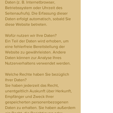
Daten (z. B. Internetbrowser,
Betriebssystem oder Uhrzeit des
Seitenaufrufs). Die Erfassung dieser
Daten erfolgt automatisch, sobald Sie
diese Website betreten.
Wofür nutzen wir Ihre Daten?
Ein Teil der Daten wird erhoben, um
eine fehlerfreie Bereitstellung der
Website zu gewährleisten. Andere
Daten können zur Analyse Ihres
Nutzerverhaltens verwendet werden.
Welche Rechte haben Sie bezüglich
Ihrer Daten?
Sie haben jederzeit das Recht,
unentgeltlich Auskunft über Herkunft,
Empfänger und Zweck Ihrer
gespeicherten personenbezogenen
Daten zu erhalten. Sie haben außerdem