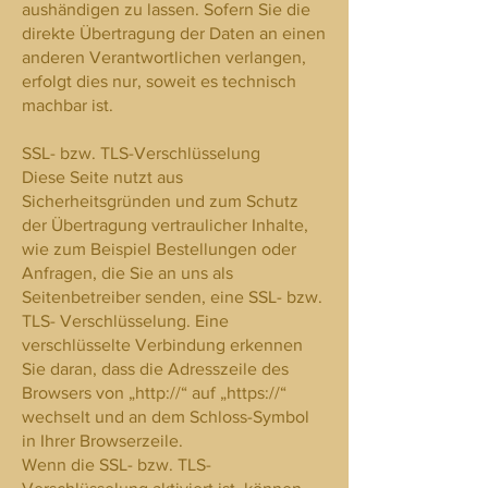
aushändigen zu lassen. Sofern Sie die
direkte Übertragung der Daten an einen
anderen Verantwortlichen verlangen,
erfolgt dies nur, soweit es technisch
machbar ist.
SSL- bzw. TLS-Verschlüsselung
Diese Seite nutzt aus
Sicherheitsgründen und zum Schutz
der Übertragung vertraulicher Inhalte,
wie zum Beispiel Bestellungen oder
Anfragen, die Sie an uns als
Seitenbetreiber senden, eine SSL- bzw.
TLS- Verschlüsselung. Eine
verschlüsselte Verbindung erkennen
Sie daran, dass die Adresszeile des
Browsers von „http://“ auf „https://“
wechselt und an dem Schloss-Symbol
in Ihrer Browserzeile.
Wenn die SSL- bzw. TLS-