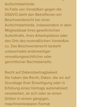
Aufsichtsbehörde
Im Falle von Verstößen gegen die
DSGVO steht den Betroffenen ein
Beschwerderecht bei einer
Aufsichtsbehörde, insbesondere in dem
Mitgliedstaat ihres gewöhnlichen
Aufenthalts, ihres Arbeitsplatzes oder
des Orts des mutmaßlichen Verstoßes
zu. Das Beschwerderecht besteht
unbeschadet anderweitiger
verwaltungsrechtlicher oder
gerichtlicher Rechtsbehelfe.
Recht auf Datenübertragbarkeit
Sie haben das Recht, Daten, die wir auf
Grundlage Ihrer Einwilligung oder in
Erfüllung eines Vertrags automatisiert
verarbeiten, an sich oder an einen
Dritten in einem gängigen,
maschinenlesbaren Format