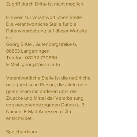
Zugriff durch Dritte ist nicht möglich.
Hinweis zur verantwortlichen Stelle
Die verantwortliche Stelle für die
Datenverarbeitung auf dieser Website
ist:
Georg Bißle , Gutenbergstraße 6,
86853 Langerringen
Telefon:
08232 730860
E-Mail: georg@bissle.info
Verantwortliche Stelle ist die natürliche
oder juristische Person, die allein oder
gemeinsam mit anderen über die
Zwecke und Mittel der Verarbeitung
von personenbezogenen Daten (z. B.
Namen, E-Mail-Adressen o. Ä.)
entscheidet.
Speicherdauer