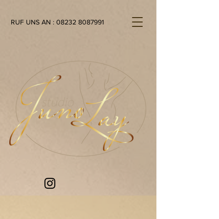
RUF UNS AN :
08232 8087991